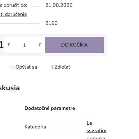
 doručiť do:
21.08.2026
ti doručenia
2190
1
DO KOŠÍKA
tková cena:
Opýtať sa
Zdieľať
skusia
Dodatočné parametre
Le
Kategória
sserafim