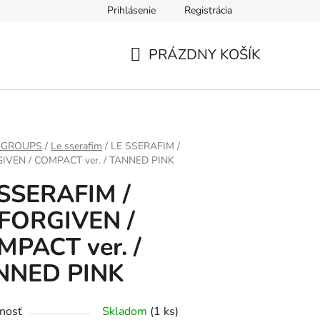
Prihlásenie
Registrácia
PRÁZDNY KOŠÍK
NÁKUPNÝ
KOŠÍK
 GROUPS
/
Le sserafim
/
LE SSERAFIM /
VEN / COMPACT ver. / TANNED PINK
 SSERAFIM /
FORGIVEN /
PACT ver. /
NNED PINK
nosť
Skladom
(1 ks)