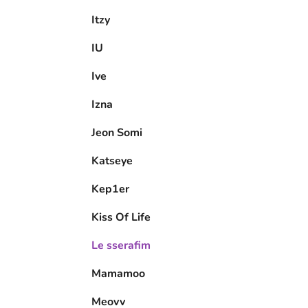
Itzy
IU
Ive
Izna
Jeon Somi
Katseye
Kep1er
Kiss Of Life
Le sserafim
Mamamoo
Meovv