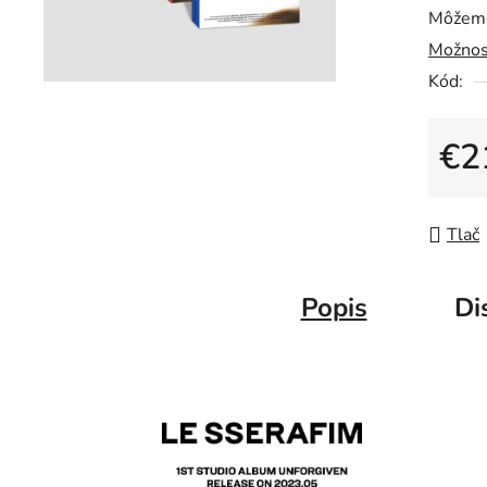
Môžeme
Možnos
Kód:
€2
Jedno
Tlač
Popis
Di