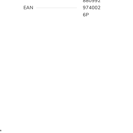
880992
EAN
974002
6P