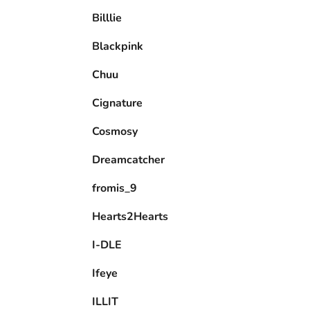
e
Billlie
l
Blackpink
Chuu
Cignature
Cosmosy
Dreamcatcher
fromis_9
Hearts2Hearts
I-DLE
Ifeye
ILLIT