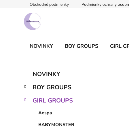
Prejsť
Obchodné podmienky
Podmienky ochrany osobn
na
obsah
NOVINKY
BOY GROUPS
GIRL G
B
K
Preskočiť
NOVINKY
a
kategórie
o
t
č
BOY GROUPS
e
n
g
ý
GIRL GROUPS
ó
p
r
Aespa
i
a
e
n
BABYMONSTER