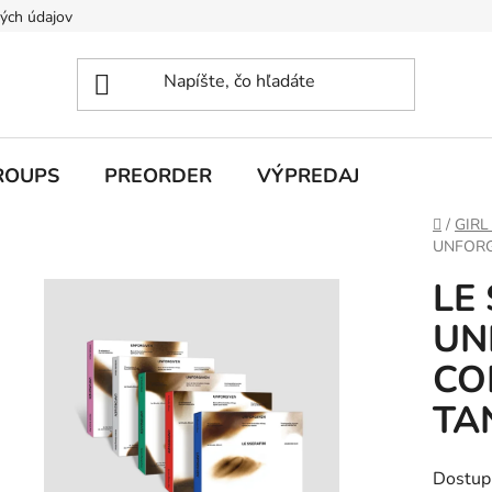
ých údajov
ROUPS
PREORDER
VÝPREDAJ
Domov
/
GIRL
UNFORGI
LE
UN
COM
TA
Dostup