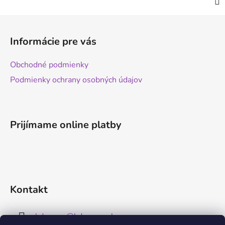
Z
á
Informácie pre vás
p
ä
Obchodné podmienky
t
Podmienky ochrany osobných údajov
i
e
Prijímame online platby
Kontakt
kdreams
@
kdreams.sk