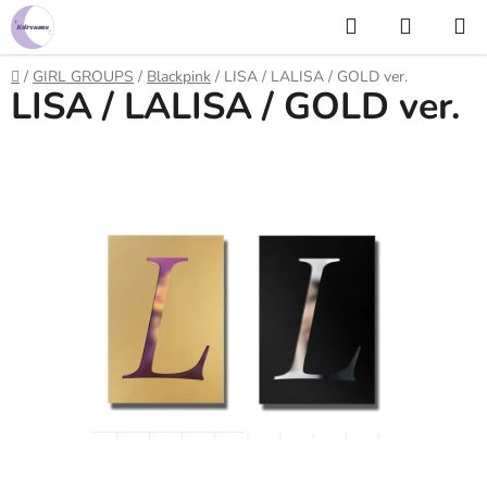
Prejsť
Hľadať
NÁKUP
na
KOŠÍK
obsah
Domov
/
GIRL GROUPS
/
Blackpink
/
LISA / LALISA / GOLD ver.
LISA / LALISA / GOLD ver.