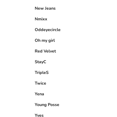
New Jeans
Nmixx
Oddeyecircle
Oh my girl
Red Velvet
StayC
TripleS
Twice
Yena
Young Posse
Yves