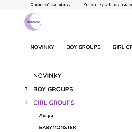
Prejsť
Obchodné podmienky
Podmienky ochrany osobn
na
obsah
NOVINKY
BOY GROUPS
GIRL G
B
K
Preskočiť
NOVINKY
a
kategórie
o
t
č
BOY GROUPS
e
n
g
ý
GIRL GROUPS
ó
p
r
Aespa
i
a
e
n
BABYMONSTER