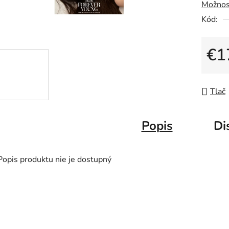
Možnos
Kód:
€1
Jedno
Tlač
Popis
Di
Popis produktu nie je dostupný