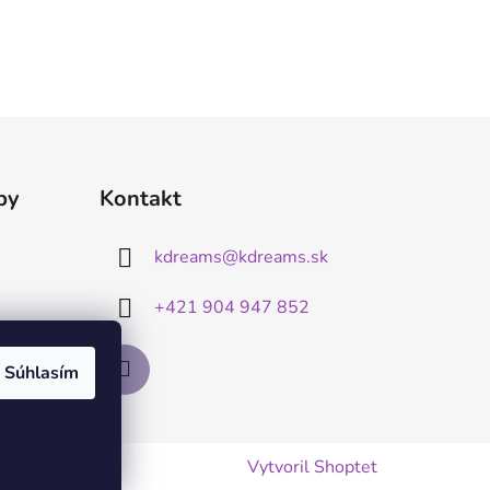
by
Kontakt
kdreams
@
kdreams.sk
+421 904 947 852
Súhlasím
Vytvoril Shoptet