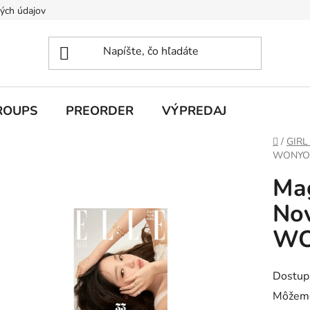
ých údajov
ROUPS
PREORDER
VÝPREDAJ
Domov
/
GIRL
WONYO
Mag
Nov
WO
Dostup
Môžeme