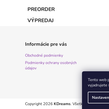
PREORDER
VÝPREDAJ
Z
á
Informácie pre vás
p
ä
Obchodné podmienky
t
Podmienky ochrany osobných
i
údajov
e
Tento web p
vyjadrujete 
Nastaven
Copyright 2026
KDreams
. Všetky práva vyhrad