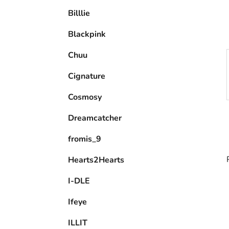
e
Billlie
l
Blackpink
Chuu
Cignature
Cosmosy
Dreamcatcher
fromis_9
Hearts2Hearts
I-DLE
Ifeye
ILLIT