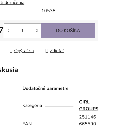
ti doručenia
10538
7
DO KOŠÍKA
tková cena:
Opýtať sa
Zdieľať
skusia
Dodatočné parametre
GIRL
Kategória
GROUPS
251146
EAN
665590