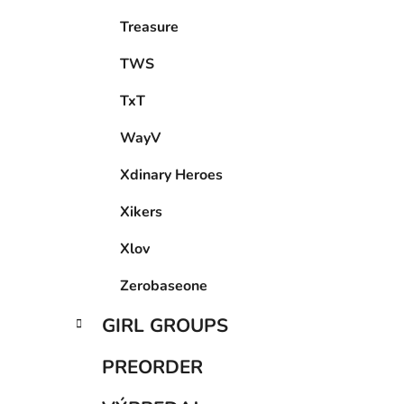
Treasure
TWS
TxT
WayV
Xdinary Heroes
Xikers
Xlov
Zerobaseone
GIRL GROUPS
PREORDER