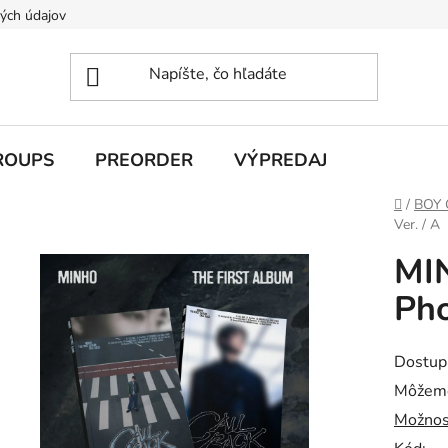
ých údajov
ROUPS
PREORDER
VÝPREDAJ
Domov
/
BOY
Ver. / A
MI
Pho
Dostup
Môžeme
Možnos