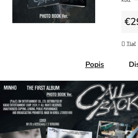
Kód:
€2
Jedno
Tlač
Popis
Di