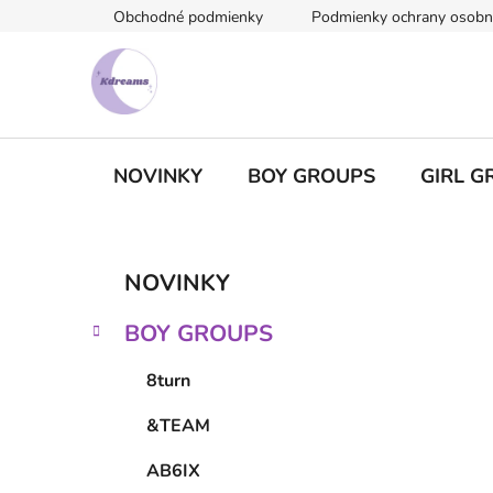
Prejsť
Obchodné podmienky
Podmienky ochrany osobn
na
obsah
NOVINKY
BOY GROUPS
GIRL G
B
K
Preskočiť
NOVINKY
a
kategórie
o
t
č
BOY GROUPS
e
n
g
ý
8turn
ó
p
r
&TEAM
i
a
e
n
AB6IX