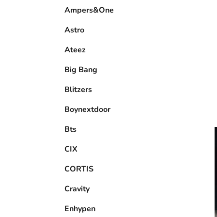
e
Ampers&One
l
Astro
Ateez
Big Bang
Blitzers
Boynextdoor
Bts
CIX
CORTIS
Cravity
Enhypen