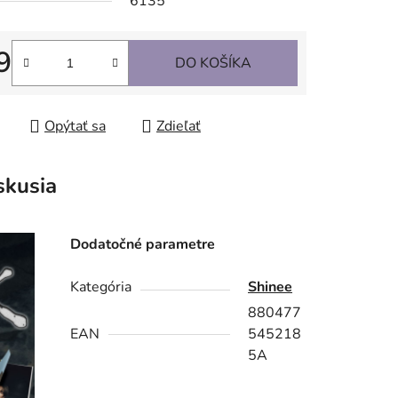
6135
9
DO KOŠÍKA
tková cena:
Opýtať sa
Zdieľať
skusia
Dodatočné parametre
Kategória
Shinee
880477
EAN
545218
5A