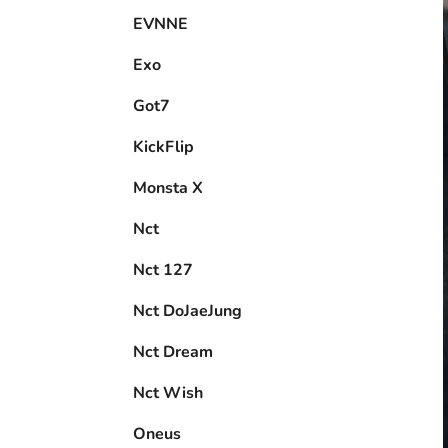
EVNNE
Exo
Got7
KickFlip
Monsta X
Nct
Nct 127
Nct DoJaeJung
Nct Dream
Nct Wish
Oneus