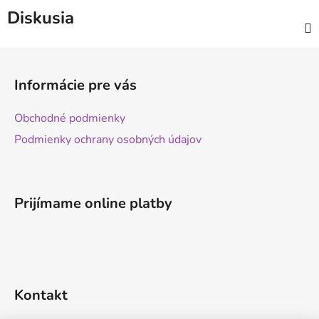
Diskusia
Z
á
Informácie pre vás
p
ä
Obchodné podmienky
t
Podmienky ochrany osobných údajov
i
e
Prijímame online platby
Kontakt