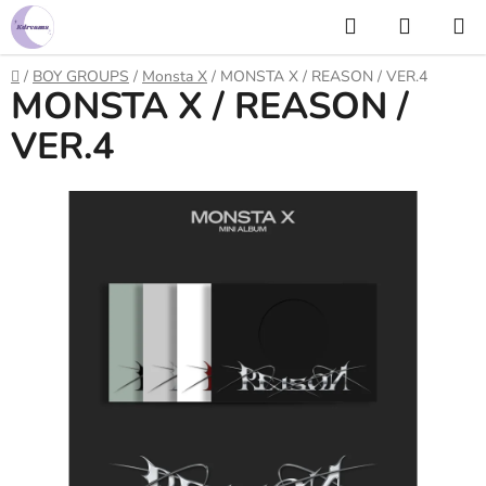
Prejsť
Hľadať
NÁKUP
na
KOŠÍK
obsah
Domov
/
BOY GROUPS
/
Monsta X
/
MONSTA X / REASON / VER.4
MONSTA X / REASON /
VER.4