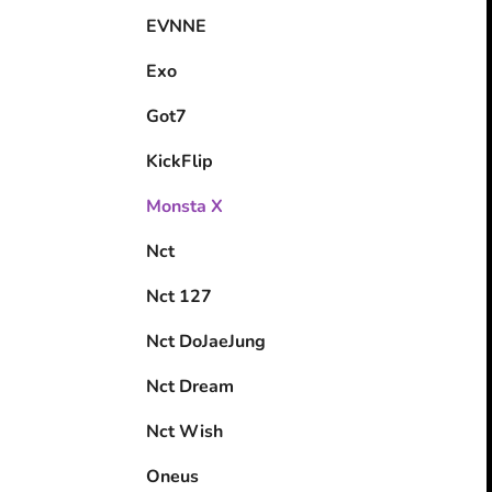
EVNNE
Exo
Got7
KickFlip
Monsta X
Nct
Nct 127
Nct DoJaeJung
Nct Dream
Nct Wish
Oneus