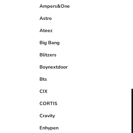
e
Ampers&One
l
Astro
Ateez
Big Bang
Blitzers
Boynextdoor
Bts
CIX
CORTIS
Cravity
Enhypen