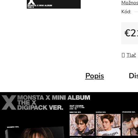
Možnos
Kód:
€2
Jedno
Tlač
Popis
Di