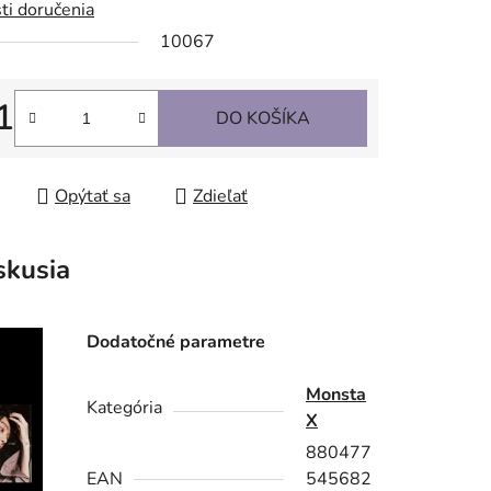
ti doručenia
10067
1
DO KOŠÍKA
tková cena:
Opýtať sa
Zdieľať
skusia
Dodatočné parametre
Monsta
Kategória
X
880477
EAN
545682