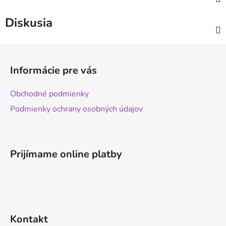
Diskusia
Z
á
Informácie pre vás
p
ä
Obchodné podmienky
t
Podmienky ochrany osobných údajov
i
e
Prijímame online platby
Kontakt