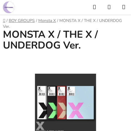
Prejsť
Hľadať
NÁKUP
na
KOŠÍK
obsah
Domov
/
BOY GROUPS
/
Monsta X
/
MONSTA X / THE X / UNDERDOG
Ver.
MONSTA X / THE X /
UNDERDOG Ver.