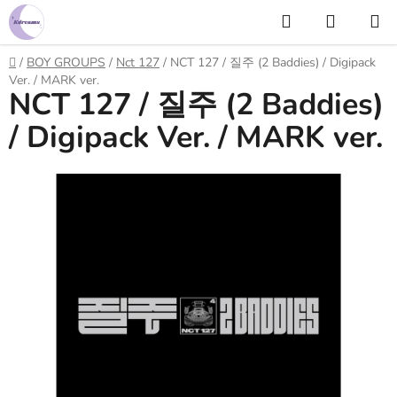
Prejsť
Hľadať
NÁKUP
na
KOŠÍK
obsah
Domov
/
BOY GROUPS
/
Nct 127
/
NCT 127 / 질주 (2 Baddies) / Digipack
Ver. / MARK ver.
NCT 127 / 질주 (2 Baddies)
/ Digipack Ver. / MARK ver.