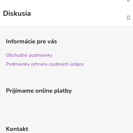
Diskusia
Z
á
Informácie pre vás
p
ä
Obchodné podmienky
t
Podmienky ochrany osobných údajov
i
e
Prijímame online platby
Kontakt