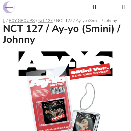
Prejsť
Hľadať
NÁKUP
na
KOŠÍK
obsah
Domov
/
BOY GROUPS
/
Nct 127
/
NCT 127 / Ay-yo (Smini) / Johnny
NCT 127 / Ay-yo (Smini) /
Johnny