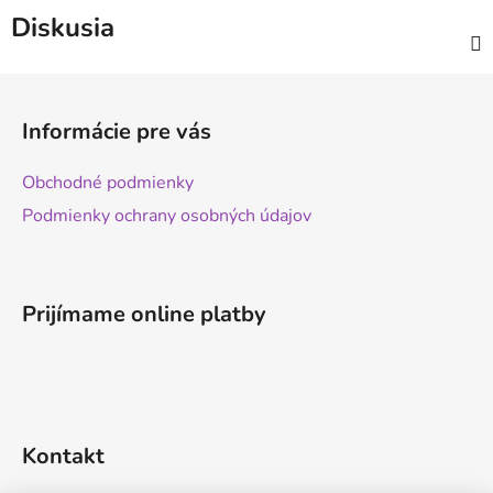
Diskusia
Z
á
Informácie pre vás
p
ä
Obchodné podmienky
t
Podmienky ochrany osobných údajov
i
e
Prijímame online platby
Kontakt