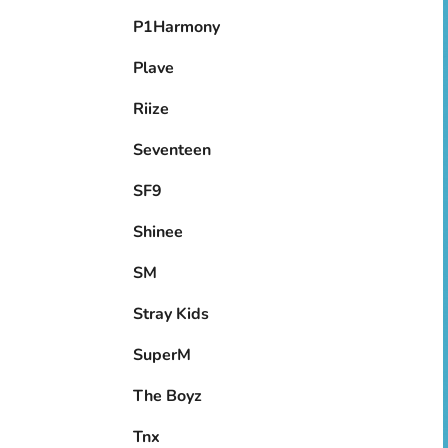
P1Harmony
Plave
Riize
Seventeen
SF9
Shinee
SM
Stray Kids
SuperM
The Boyz
Tnx