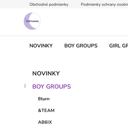
Prejsť
Obchodné podmienky
Podmienky ochrany osobn
na
obsah
NOVINKY
BOY GROUPS
GIRL G
B
K
Preskočiť
NOVINKY
a
kategórie
o
t
č
BOY GROUPS
e
n
g
ý
8turn
ó
p
r
&TEAM
i
a
e
n
AB6IX