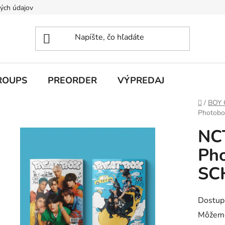
ých údajov
ROUPS
PREORDER
VÝPREDAJ
Domov
/
BOY
Photobo
NC
Pho
SC
Dostup
Môžeme