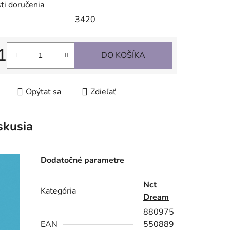
ti doručenia
3420
1
DO KOŠÍKA
tková cena:
Opýtať sa
Zdieľať
skusia
Dodatočné parametre
Nct
Kategória
Dream
880975
EAN
550889