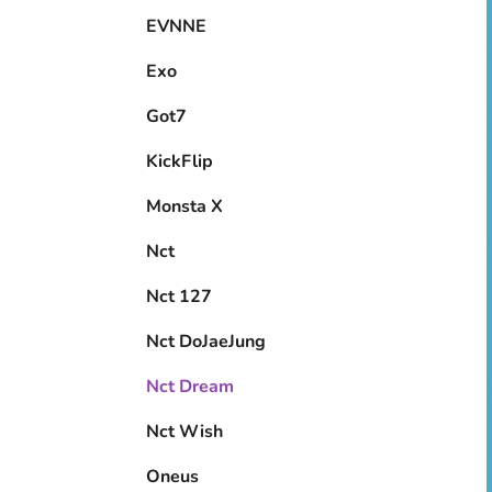
EVNNE
Exo
Got7
KickFlip
Monsta X
Nct
Nct 127
Nct DoJaeJung
Nct Dream
Nct Wish
Oneus