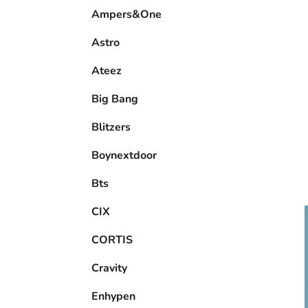
e
Ampers&One
l
Astro
Ateez
Big Bang
Blitzers
Boynextdoor
Bts
CIX
CORTIS
Cravity
Enhypen