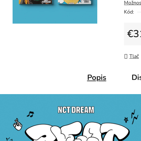
Možnos
Kód:
€3
Jedno
Tlač
Popis
Di