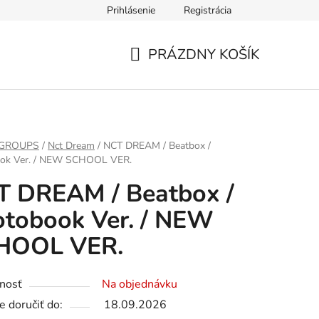
Prihlásenie
Registrácia
PRÁZDNY KOŠÍK
NÁKUPNÝ
KOŠÍK
 GROUPS
/
Nct Dream
/
NCT DREAM / Beatbox /
ok Ver. / NEW SCHOOL VER.
T DREAM / Beatbox /
tobook Ver. / NEW
HOOL VER.
nosť
Na objednávku
 doručiť do:
18.09.2026