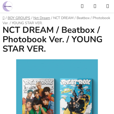
Prejsť
Hľadať
NÁKUP
na
KOŠÍK
obsah
Domov
/
BOY GROUPS
/
Nct Dream
/
NCT DREAM / Beatbox / Photobook
Ver. / YOUNG STAR VER.
NCT DREAM / Beatbox /
Photobook Ver. / YOUNG
STAR VER.