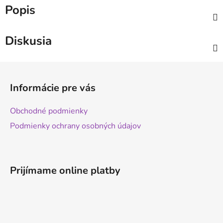
Popis
Diskusia
Z
á
Informácie pre vás
p
ä
Obchodné podmienky
t
Podmienky ochrany osobných údajov
i
e
Prijímame online platby