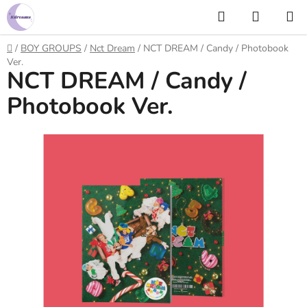
Prejsť
Hľadať
NÁKUP
na
KOŠÍK
obsah
Domov
/
BOY GROUPS
/
Nct Dream
/
NCT DREAM / Candy / Photobook
Ver.
NCT DREAM / Candy /
Photobook Ver.