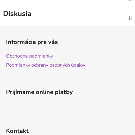
Diskusia
Z
á
Informácie pre vás
p
ä
Obchodné podmienky
t
Podmienky ochrany osobných údajov
i
e
Prijímame online platby
Kontakt