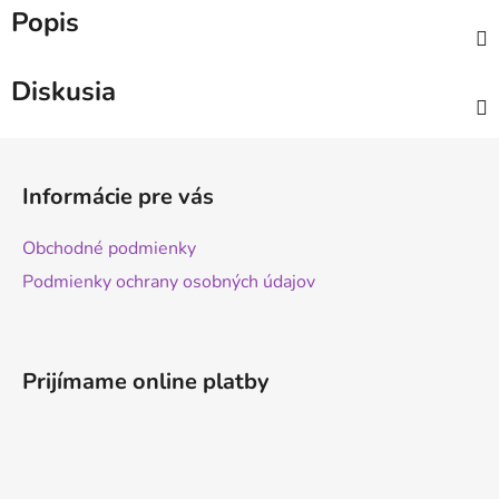
Popis
Diskusia
Z
á
Informácie pre vás
p
ä
Obchodné podmienky
t
Podmienky ochrany osobných údajov
i
e
Prijímame online platby