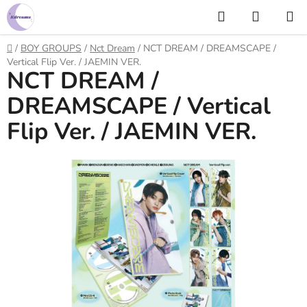
Prejsť
Hľadať
NÁKUP
na
KOŠÍK
obsah
Domov
/
BOY GROUPS
/
Nct Dream
/
NCT DREAM / DREAMSCAPE /
Vertical Flip Ver. / JAEMIN VER.
NCT DREAM /
DREAMSCAPE / Vertical
Flip Ver. / JAEMIN VER.