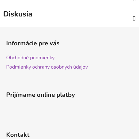
Diskusia
Z
á
Informácie pre vás
p
ä
Obchodné podmienky
t
Podmienky ochrany osobných údajov
i
e
Prijímame online platby
Kontakt