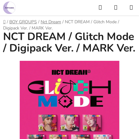
Prejsť
Hľadať
NÁKUP
na
KOŠÍK
obsah
Domov
/
BOY GROUPS
/
Nct Dream
/
NCT DREAM / Glitch Mode /
Digipack Ver. / MARK Ver.
NCT DREAM / Glitch Mode
/ Digipack Ver. / MARK Ver.