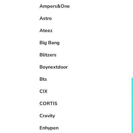
e
Ampers&One
l
Astro
Ateez
Big Bang
Blitzers
Boynextdoor
Bts
CIX
CORTIS
Cravity
Enhypen