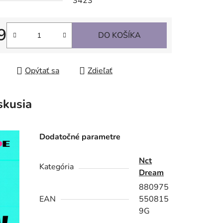
3423
9
DO KOŠÍKA
tková cena:
Opýtať sa
Zdieľať
skusia
Dodatočné parametre
Nct
Kategória
Dream
880975
EAN
550815
9G