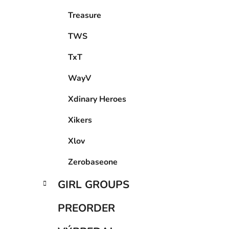
Treasure
TWS
TxT
WayV
Xdinary Heroes
Xikers
Xlov
Zerobaseone
GIRL GROUPS
PREORDER