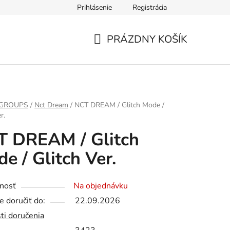
Prihlásenie
Registrácia
PRÁZDNY KOŠÍK
NÁKUPNÝ
KOŠÍK
 GROUPS
/
Nct Dream
/
NCT DREAM / Glitch Mode /
r.
T DREAM / Glitch
e / Glitch Ver.
nosť
Na objednávku
 doručiť do:
22.09.2026
ti doručenia