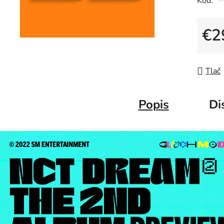
Kód:
€2
Jedno
Tlač
Popis
Di