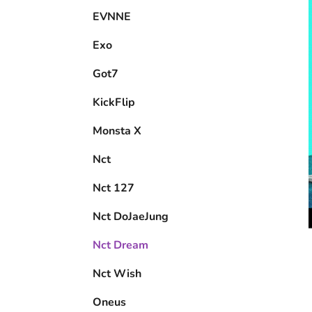
EVNNE
Exo
Got7
KickFlip
Monsta X
Nct
Nct 127
Nct DoJaeJung
Nct Dream
Nct Wish
Oneus