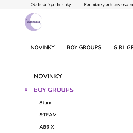
Prejsť
Obchodné podmienky
Podmienky ochrany osobn
na
obsah
NOVINKY
BOY GROUPS
GIRL G
B
K
Preskočiť
NOVINKY
a
kategórie
o
t
č
BOY GROUPS
e
n
g
ý
8turn
ó
p
r
&TEAM
i
a
e
n
AB6IX