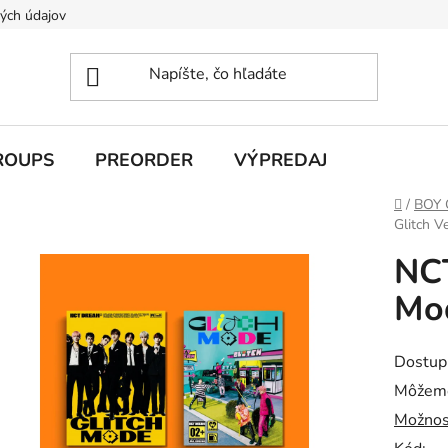
ých údajov
ROUPS
PREORDER
VÝPREDAJ
Domov
/
BOY
Glitch Ve
NC
Mod
Dostup
Môžeme
Možnos