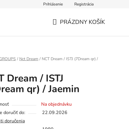
Prihlásenie
Registrácia
PRÁZDNY KOŠÍK
NÁKUPNÝ
KOŠÍK
 GROUPS
/
Nct Dream
/
NCT Dream / ISTJ (7Dream qr) /
 Dream / ISTJ
ream qr) / Jaemin
nosť
Na objednávku
 doručiť do:
22.09.2026
ti doručenia