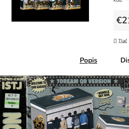
Kód:
€2
Jedno
Tlač
Popis
Di