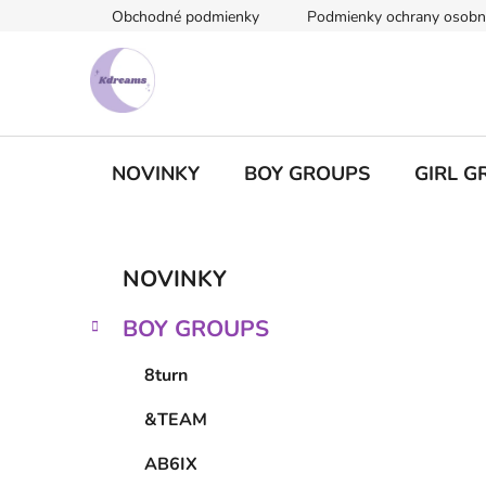
Prejsť
Obchodné podmienky
Podmienky ochrany osobn
na
obsah
NOVINKY
BOY GROUPS
GIRL G
B
K
Preskočiť
NOVINKY
a
kategórie
o
t
č
BOY GROUPS
e
n
g
ý
8turn
ó
p
r
&TEAM
i
a
e
n
AB6IX