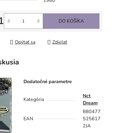
1980
1
DO KOŠÍKA
tková cena:
Opýtať sa
Zdieľať
skusia
Dodatočné parametre
Nct
Kategória
Dream
880477
EAN
525617
2JA