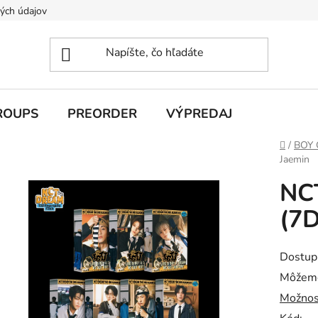
ých údajov
ROUPS
PREORDER
VÝPREDAJ
Domov
/
BOY
Jaemin
NCT
(7D
Dostup
Môžeme
Možnos