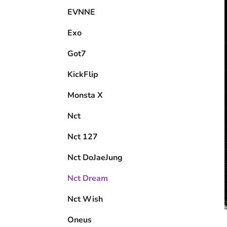
EVNNE
Exo
Got7
KickFlip
Monsta X
Nct
Nct 127
Nct DoJaeJung
Nct Dream
Nct Wish
Oneus