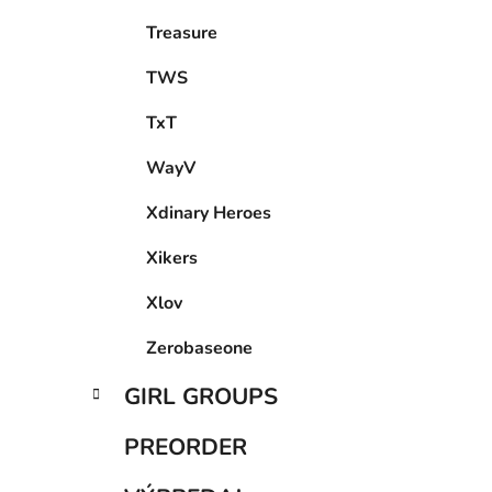
Treasure
TWS
TxT
WayV
Xdinary Heroes
Xikers
Xlov
Zerobaseone
GIRL GROUPS
PREORDER