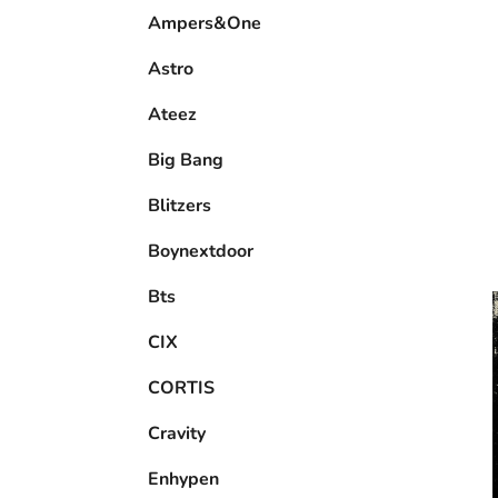
e
Ampers&One
l
Astro
Ateez
Big Bang
Blitzers
Boynextdoor
Bts
CIX
CORTIS
Cravity
Enhypen