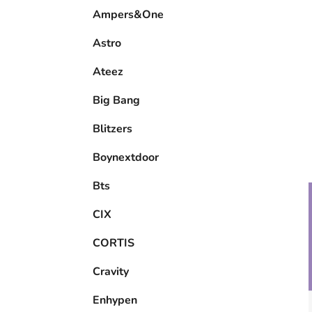
e
Ampers&One
l
Astro
Ateez
Big Bang
Blitzers
Boynextdoor
Bts
CIX
CORTIS
Cravity
Enhypen