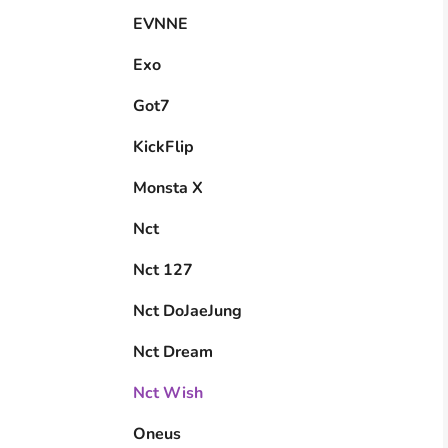
EVNNE
Exo
Got7
KickFlip
Monsta X
Nct
Nct 127
Nct DoJaeJung
Nct Dream
Nct Wish
Oneus