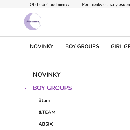
Prejsť
Obchodné podmienky
Podmienky ochrany osobn
na
obsah
NOVINKY
BOY GROUPS
GIRL G
B
K
Preskočiť
NOVINKY
a
kategórie
o
t
č
BOY GROUPS
e
n
g
ý
8turn
ó
p
r
&TEAM
i
a
e
n
AB6IX