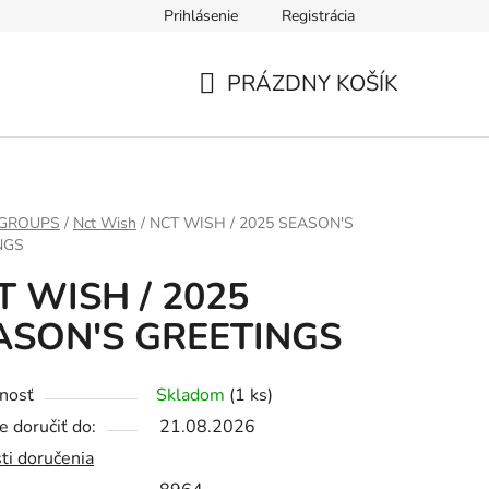
Prihlásenie
Registrácia
PRÁZDNY KOŠÍK
NÁKUPNÝ
KOŠÍK
 GROUPS
/
Nct Wish
/
NCT WISH / 2025 SEASON'S
NGS
T WISH / 2025
ASON'S GREETINGS
nosť
Skladom
(1 ks)
 doručiť do:
21.08.2026
ti doručenia