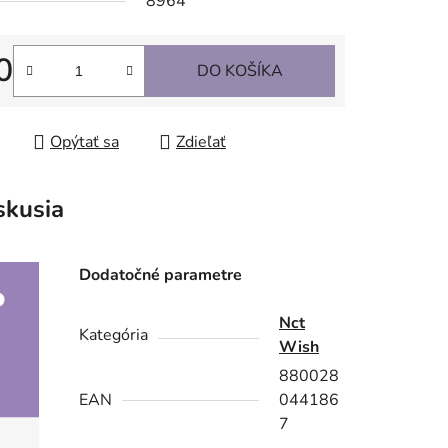
8964
0
DO KOŠÍKA
tková cena:
Opýtať sa
Zdieľať
skusia
Dodatočné parametre
Nct
Kategória
Wish
880028
EAN
044186
7