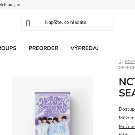
ých údajov
ROUPS
PREORDER
VÝPREDAJ
Domov
/
BOY
GREETI
NC
SE
Dostup
Môžeme
Možnos