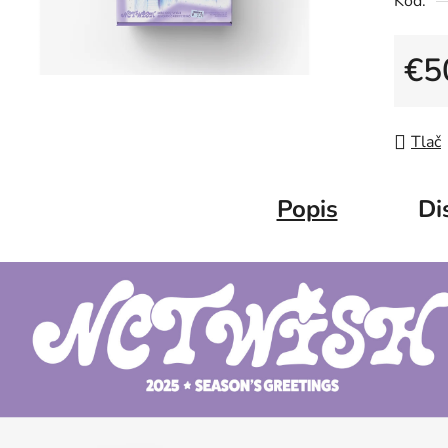
Kód:
€5
Jedno
Tlač
Popis
Di