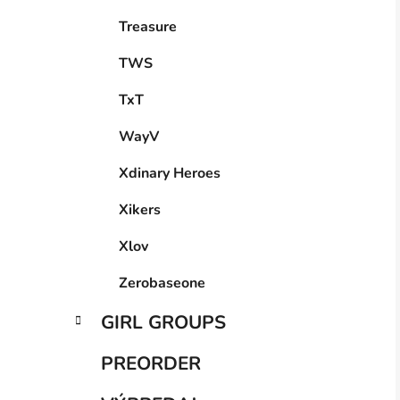
Treasure
TWS
TxT
WayV
Xdinary Heroes
Xikers
Xlov
Zerobaseone
GIRL GROUPS
PREORDER