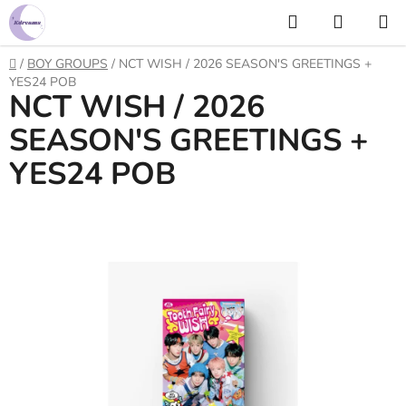
Prejsť
Hľadať
NÁKUP
na
KOŠÍK
obsah
Domov
/
BOY GROUPS
/
NCT WISH / 2026 SEASON'S GREETINGS +
YES24 POB
NCT WISH / 2026
SEASON'S GREETINGS +
YES24 POB