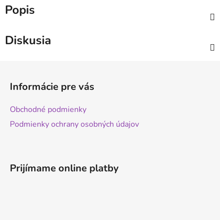
Popis
Diskusia
Z
á
Informácie pre vás
p
ä
Obchodné podmienky
t
Podmienky ochrany osobných údajov
i
e
Prijímame online platby