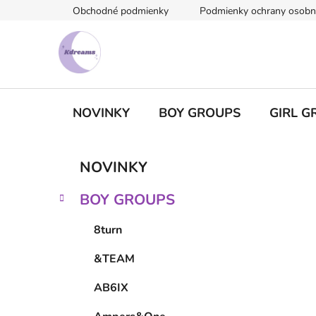
Prejsť
Obchodné podmienky
Podmienky ochrany osobn
na
obsah
NOVINKY
BOY GROUPS
GIRL G
B
K
Preskočiť
NOVINKY
a
kategórie
o
t
č
BOY GROUPS
e
n
g
ý
8turn
ó
p
r
&TEAM
i
a
e
n
AB6IX
e