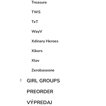
Treasure
TWS
TxT
WayV
Xdinary Heroes
Xikers
Xlov
Zerobaseone
GIRL GROUPS
PREORDER
VÝPREDAJ