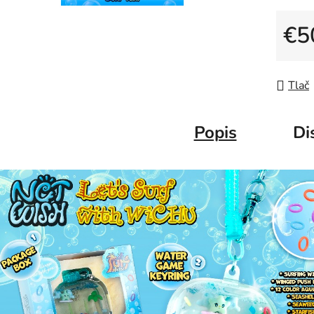
€5
Jedno
Tlač
Popis
Di