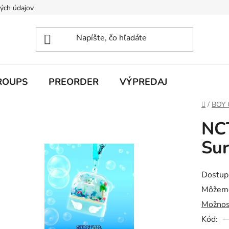
ých údajov
ROUPS
PREORDER
VÝPREDAJ
Domov
/
BOY
NC
Sur
Dostup
Môžeme
Možnos
Kód: