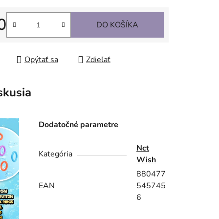
0
DO KOŠÍKA
tková cena:
Opýtať sa
Zdieľať
skusia
Dodatočné parametre
Nct
Kategória
Wish
880477
EAN
545745
6