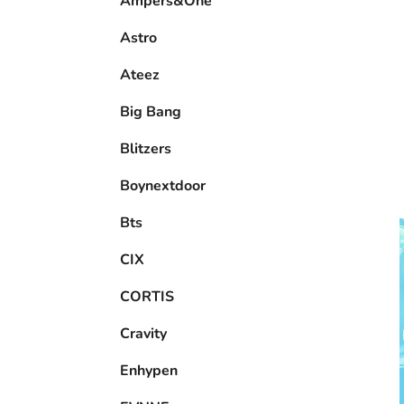
Ampers&One
l
Astro
Ateez
Big Bang
Blitzers
Boynextdoor
Bts
CIX
CORTIS
Cravity
Enhypen