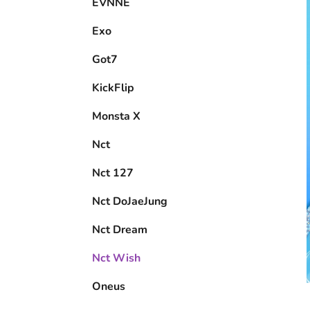
EVNNE
Exo
Got7
KickFlip
Monsta X
Nct
Nct 127
Nct DoJaeJung
Nct Dream
Nct Wish
Oneus