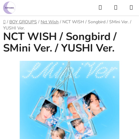
Prejsť
Hľadať
NÁKUP
na
KOŠÍK
obsah
Domov
/
BOY GROUPS
/
Nct Wish
/
NCT WISH / Songbird / SMini Ver. /
YUSHI Ver.
NCT WISH / Songbird /
SMini Ver. / YUSHI Ver.