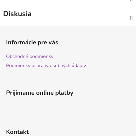
Diskusia
Z
á
Informácie pre vás
p
ä
Obchodné podmienky
t
Podmienky ochrany osobných údajov
i
e
Prijímame online platby
Kontakt