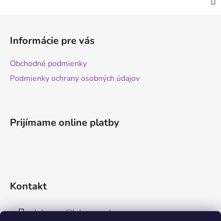
Z
á
Informácie pre vás
p
ä
Obchodné podmienky
t
Podmienky ochrany osobných údajov
i
e
Prijímame online platby
Kontakt
kdreams
@
kdreams.sk