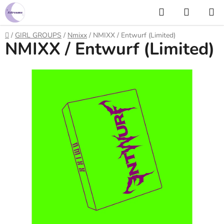
Prejsť
Hľadať
NÁKUP
na
KOŠÍK
obsah
Domov
/
GIRL GROUPS
/
Nmixx
/
NMIXX / Entwurf (Limited)
NMIXX / Entwurf (Limited)