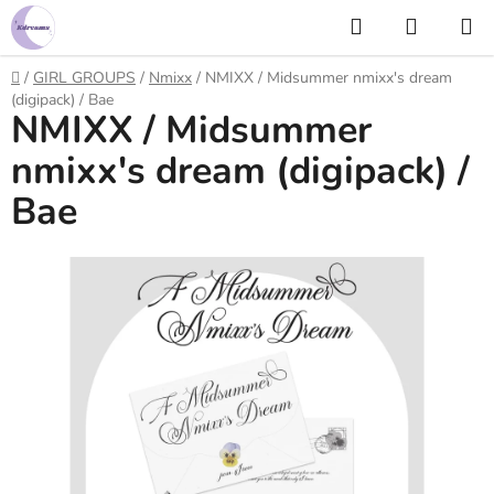
Prejsť
Hľadať
NÁKUP
na
KOŠÍK
obsah
Domov
/
GIRL GROUPS
/
Nmixx
/
NMIXX / Midsummer nmixx's dream
(digipack) / Bae
NMIXX / Midsummer
nmixx's dream (digipack) /
Bae