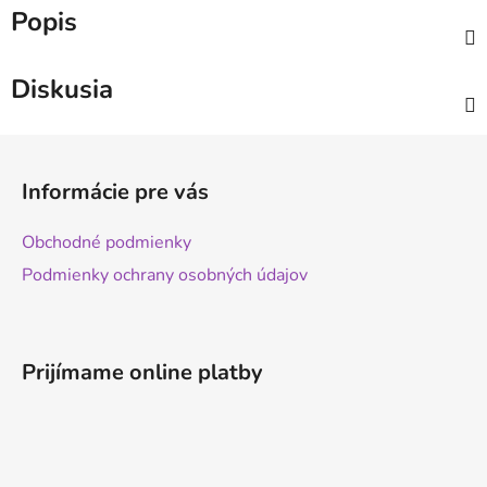
Popis
Diskusia
Z
á
Informácie pre vás
p
ä
Obchodné podmienky
t
Podmienky ochrany osobných údajov
i
e
Prijímame online platby