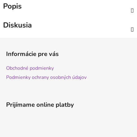
Popis
Diskusia
Z
á
Informácie pre vás
p
ä
Obchodné podmienky
t
Podmienky ochrany osobných údajov
i
e
Prijímame online platby