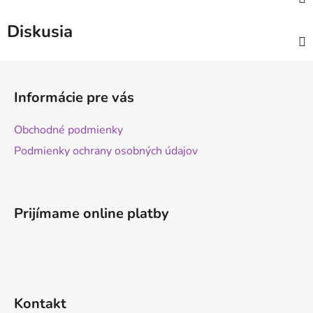
Diskusia
Z
á
Informácie pre vás
p
ä
Obchodné podmienky
t
Podmienky ochrany osobných údajov
i
e
Prijímame online platby
Kontakt