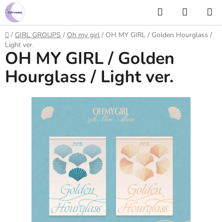
Prejsť
Hľadať
NÁKUP
na
KOŠÍK
obsah
Domov
/
GIRL GROUPS
/
Oh my girl
/
OH MY GIRL / Golden Hourglass /
Light ver.
OH MY GIRL / Golden
Hourglass / Light ver.