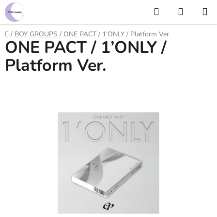
Prejsť
Hľadať
NÁKUP
na
KOŠÍK
obsah
Domov
/
BOY GROUPS
/
ONE PACT / 1’ONLY / Platform Ver.
ONE PACT / 1’ONLY /
Platform Ver.