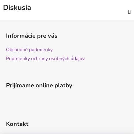
Diskusia
Z
á
Informácie pre vás
p
ä
Obchodné podmienky
t
Podmienky ochrany osobných údajov
i
e
Prijímame online platby
Kontakt