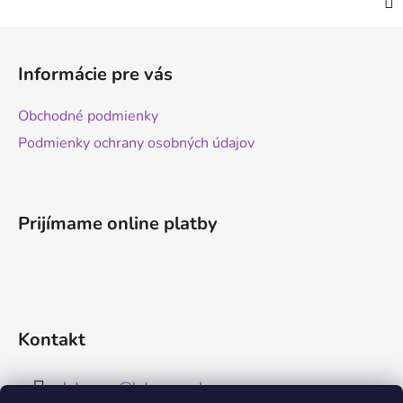
Z
á
Informácie pre vás
p
ä
Obchodné podmienky
t
Podmienky ochrany osobných údajov
i
e
Prijímame online platby
Kontakt
kdreams
@
kdreams.sk