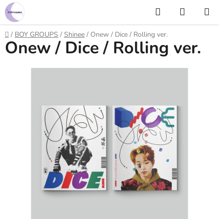
Prejsť
Hľadať
NÁKUP
na
KOŠÍK
obsah
Domov
/
BOY GROUPS
/
Shinee
/
Onew / Dice / Rolling ver.
Onew / Dice / Rolling ver.