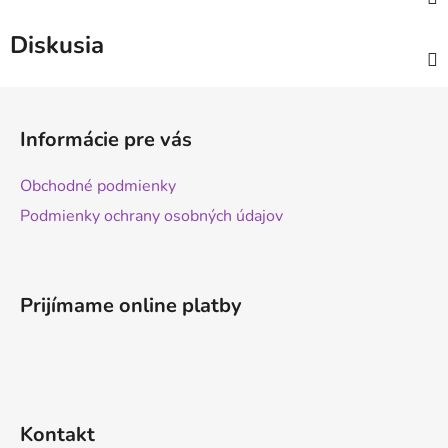
Diskusia
Z
á
Informácie pre vás
p
ä
Obchodné podmienky
t
Podmienky ochrany osobných údajov
i
e
Prijímame online platby
Kontakt