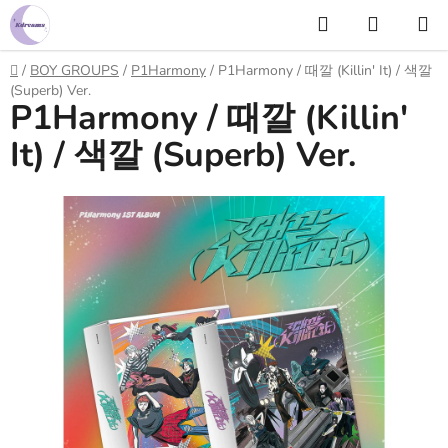
Prejsť
Hľadať
NÁKUP
na
KOŠÍK
obsah
Domov
/
BOY GROUPS
/
P1Harmony
/
P1Harmony / 때깔 (Killin' It) / 색깔
(Superb) Ver.
P1Harmony / 때깔 (Killin'
It) / 색깔 (Superb) Ver.