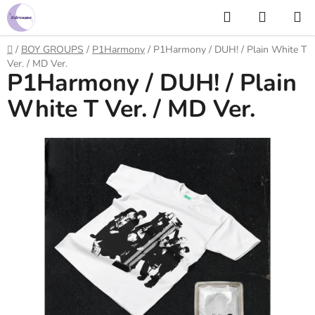
Prejsť
Hľadať
NÁKUP
na
KOŠÍK
obsah
Domov
/
BOY GROUPS
/
P1Harmony
/
P1Harmony / DUH! / Plain White T
Ver. / MD Ver.
P1Harmony / DUH! / Plain
White T Ver. / MD Ver.