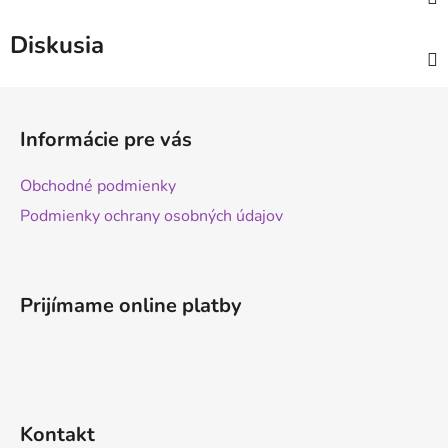
Diskusia
Z
á
Informácie pre vás
p
ä
Obchodné podmienky
t
Podmienky ochrany osobných údajov
i
e
Prijímame online platby
Kontakt