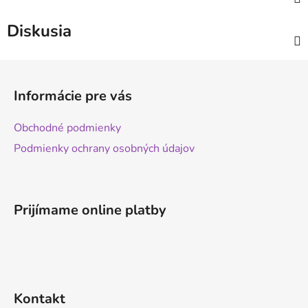
Diskusia
Z
á
Informácie pre vás
p
ä
Obchodné podmienky
t
Podmienky ochrany osobných údajov
i
e
Prijímame online platby
Kontakt