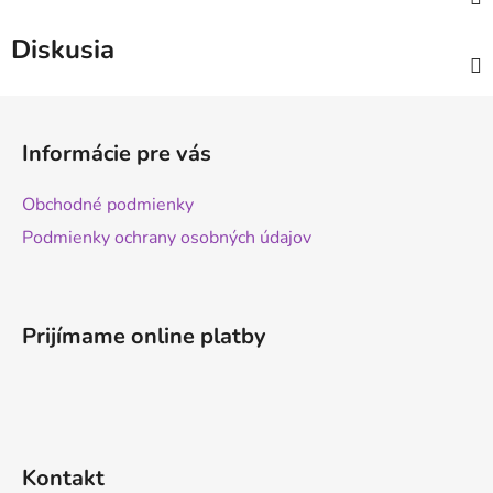
Diskusia
Z
á
Informácie pre vás
p
ä
Obchodné podmienky
t
Podmienky ochrany osobných údajov
i
e
Prijímame online platby
Kontakt