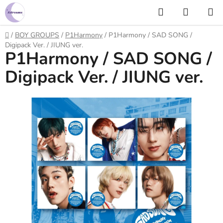
Prejsť
Hľadať
NÁKUP
na
KOŠÍK
obsah
Domov
/
BOY GROUPS
/
P1Harmony
/
P1Harmony / SAD SONG /
Digipack Ver. / JIUNG ver.
P1Harmony / SAD SONG /
Digipack Ver. / JIUNG ver.