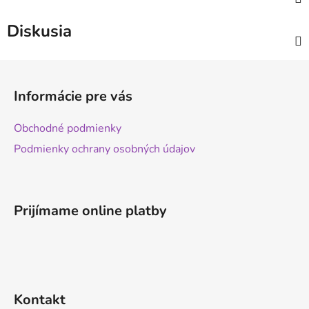
Diskusia
Z
á
Informácie pre vás
p
ä
Obchodné podmienky
t
Podmienky ochrany osobných údajov
i
e
Prijímame online platby
Kontakt