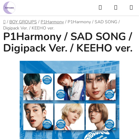
Prejsť
Hľadať
NÁKUP
na
KOŠÍK
obsah
Domov
/
BOY GROUPS
/
P1Harmony
/
P1Harmony / SAD SONG /
Digipack Ver. / KEEHO ver.
P1Harmony / SAD SONG /
Digipack Ver. / KEEHO ver.