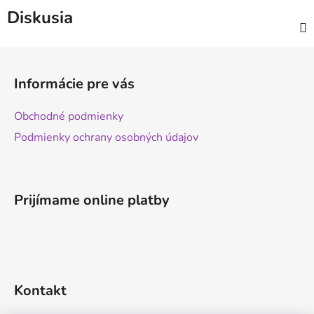
Diskusia
Z
á
Informácie pre vás
p
ä
Obchodné podmienky
t
Podmienky ochrany osobných údajov
i
e
Prijímame online platby
Kontakt