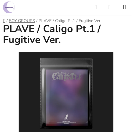
Prejsť
Hľadať
NÁKUP
na
KOŠÍK
obsah
Domov
/
BOY GROUPS
/
PLAVE / Caligo Pt.1 / Fugitive Ver.
PLAVE / Caligo Pt.1 /
Fugitive Ver.