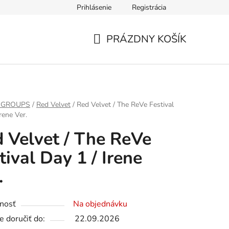
Prihlásenie
Registrácia
PRÁZDNY KOŠÍK
NÁKUPNÝ
KOŠÍK
 GROUPS
/
Red Velvet
/
Red Velvet / The ReVe Festival
rene Ver.
 Velvet / The ReVe
tival Day 1 / Irene
.
nosť
Na objednávku
 doručiť do:
22.09.2026