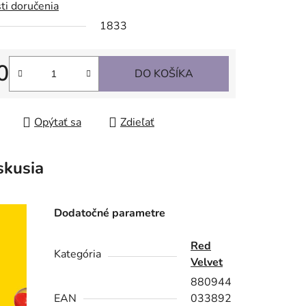
ti doručenia
1833
0
DO KOŠÍKA
tková cena:
Opýtať sa
Zdieľať
skusia
Dodatočné parametre
Red
Kategória
Velvet
880944
EAN
033892