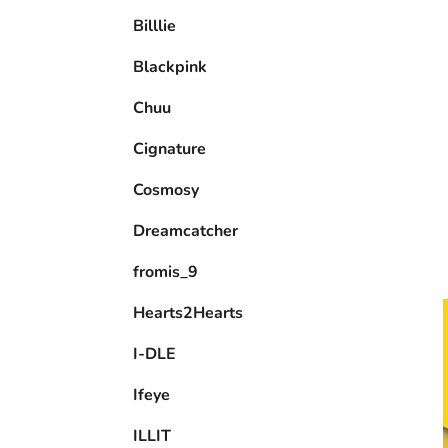
e
Billlie
l
Blackpink
Chuu
Cignature
Cosmosy
Dreamcatcher
fromis_9
Hearts2Hearts
I-DLE
Ifeye
ILLIT