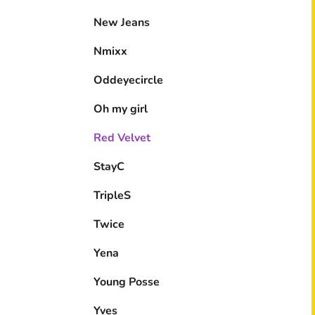
New Jeans
Nmixx
Oddeyecircle
Oh my girl
Red Velvet
StayC
TripleS
Twice
Yena
Young Posse
Yves