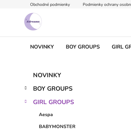
Prejsť
Obchodné podmienky
Podmienky ochrany osobn
na
obsah
NOVINKY
BOY GROUPS
GIRL G
B
K
Preskočiť
NOVINKY
a
kategórie
o
t
č
BOY GROUPS
e
n
g
ý
GIRL GROUPS
ó
p
r
Aespa
i
a
e
n
BABYMONSTER