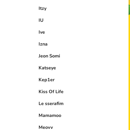
Itzy
IU
Ive
Izna
Jeon Somi
Katseye
Kep1er
Kiss Of Life
Le sserafim
Mamamoo
Meovv