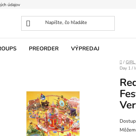
ých údajov
ROUPS
PREORDER
VÝPREDAJ
Domov
/
GIRL
Day 1 / I
Red
Fes
Ver
Dostup
Môžeme