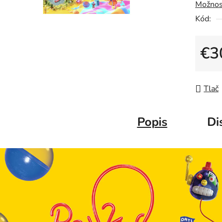
Možnos
Kód:
€3
Jedno
Tlač
Popis
Di