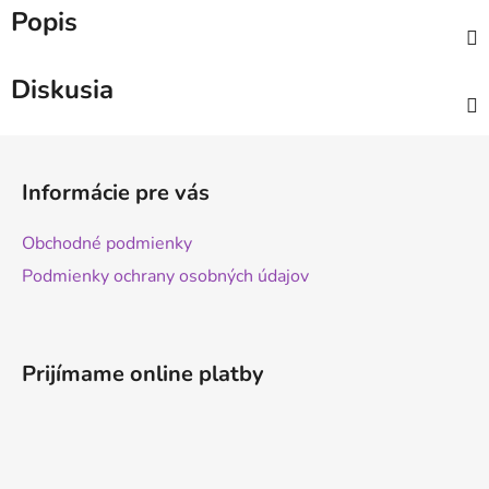
Popis
Diskusia
Z
á
Informácie pre vás
p
ä
Obchodné podmienky
t
Podmienky ochrany osobných údajov
i
e
Prijímame online platby