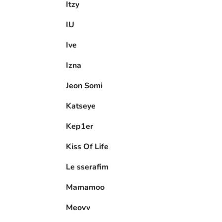
Itzy
IU
Ive
Izna
Jeon Somi
Katseye
Kep1er
Kiss Of Life
Le sserafim
Mamamoo
Meovv