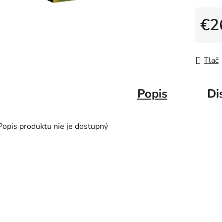
€2
Jedno
Tlač
Popis
Di
Popis produktu nie je dostupný