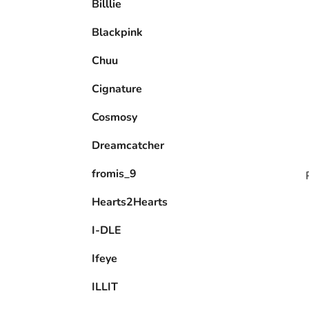
Billlie
l
Blackpink
Chuu
Cignature
Cosmosy
Dreamcatcher
fromis_9
Hearts2Hearts
I-DLE
Ifeye
ILLIT