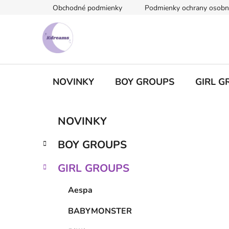
Prejsť
Obchodné podmienky
Podmienky ochrany osobn
na
obsah
NOVINKY
BOY GROUPS
GIRL G
B
K
Preskočiť
NOVINKY
a
kategórie
o
t
č
BOY GROUPS
e
n
g
ý
GIRL GROUPS
ó
p
r
Aespa
i
a
e
n
BABYMONSTER
e