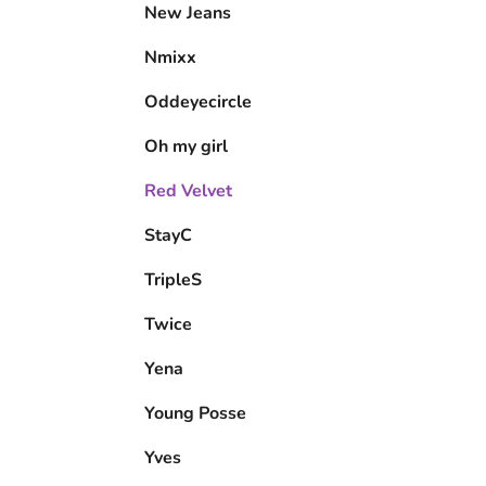
New Jeans
Nmixx
Oddeyecircle
Oh my girl
Red Velvet
StayC
TripleS
Twice
Yena
Young Posse
Yves