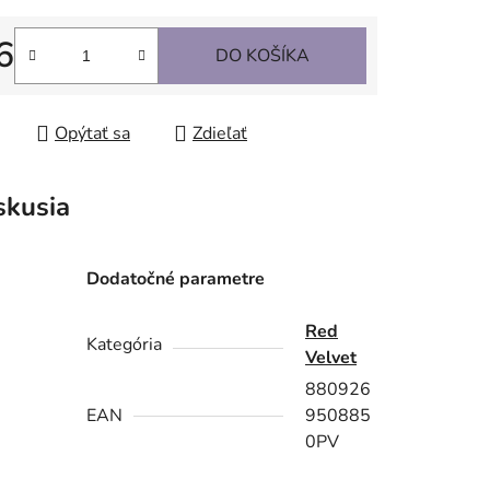
6
DO KOŠÍKA
tková cena:
Opýtať sa
Zdieľať
skusia
Dodatočné parametre
Red
Kategória
Velvet
880926
EAN
950885
0PV