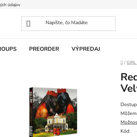
ých údajov
ROUPS
PREORDER
VÝPREDAJ
Domov
/
GIRL
Red
Vel
Dostup
Môžeme
Možnos
Kód: