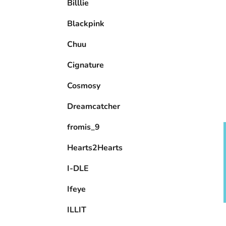
Billlie
l
Blackpink
Chuu
Cignature
Cosmosy
Dreamcatcher
fromis_9
Hearts2Hearts
I-DLE
Ifeye
ILLIT