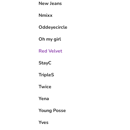
New Jeans
Nmixx
Oddeyecircle
Oh my girl
Red Velvet
StayC
TripleS
Twice
Yena
Young Posse
Yves