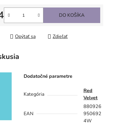
4
DO KOŠÍKA
tková cena:
Opýtať sa
Zdieľať
skusia
Dodatočné parametre
Red
Kategória
Velvet
880926
EAN
950692
4W