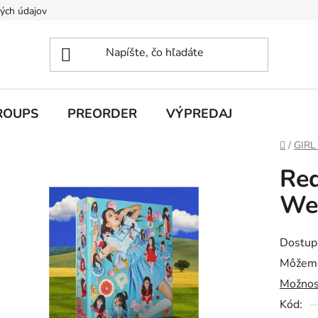
ých údajov
ROUPS
PREORDER
VÝPREDAJ
Domov
/
GIRL
Red
We
Dostup
Môžeme
Možnos
Kód: