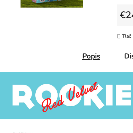
€2
Jedno
Tlač
Popis
Di