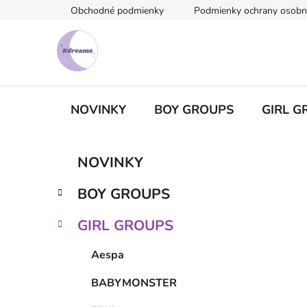
Prejsť
Obchodné podmienky
Podmienky ochrany osobn
na
obsah
NOVINKY
BOY GROUPS
GIRL G
B
K
Preskočiť
NOVINKY
a
kategórie
o
t
č
BOY GROUPS
e
n
g
ý
GIRL GROUPS
ó
p
r
Aespa
i
a
e
n
BABYMONSTER
e