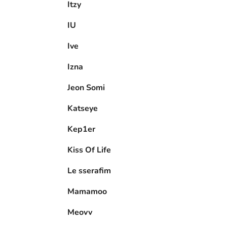
Itzy
IU
Ive
Izna
Jeon Somi
Katseye
Kep1er
Kiss Of Life
Le sserafim
Mamamoo
Meovv