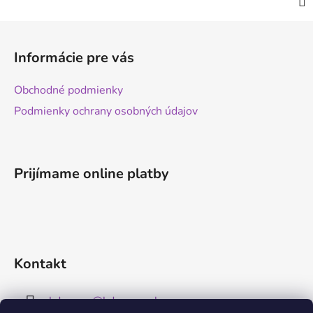
Z
á
Informácie pre vás
p
ä
Obchodné podmienky
t
Podmienky ochrany osobných údajov
i
e
Prijímame online platby
Kontakt
kdreams
@
kdreams.sk