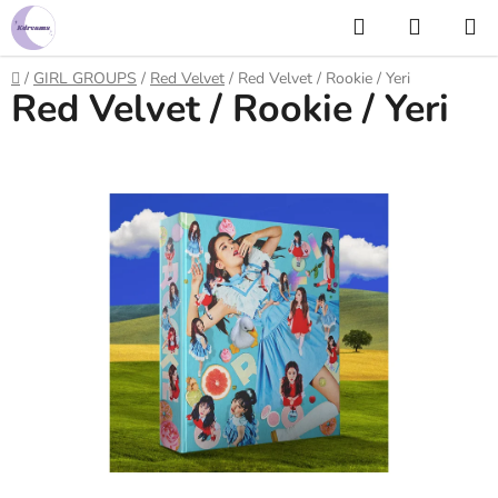
Prejsť
Hľadať
NÁKUP
na
KOŠÍK
obsah
Domov
/
GIRL GROUPS
/
Red Velvet
/
Red Velvet / Rookie / Yeri
Red Velvet / Rookie / Yeri