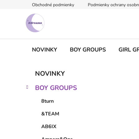
Prejsť
Obchodné podmienky
Podmienky ochrany osobn
na
obsah
NOVINKY
BOY GROUPS
GIRL G
B
K
Preskočiť
NOVINKY
a
kategórie
o
t
č
BOY GROUPS
e
n
g
ý
8turn
ó
p
r
&TEAM
i
a
e
n
AB6IX
e