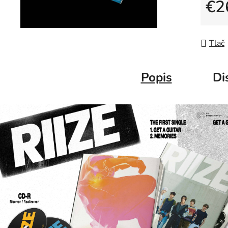
€2
Jedno
Tlač
Popis
Di