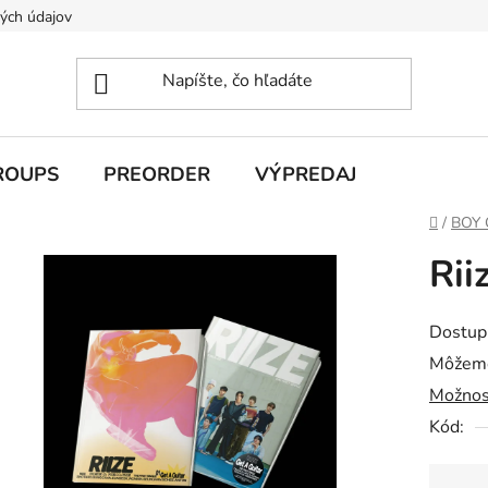
ých údajov
ROUPS
PREORDER
VÝPREDAJ
Domov
/
BOY
Rii
Dostup
Môžeme
Možnos
Kód: