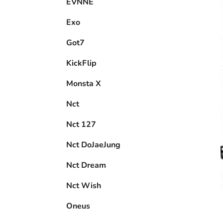
EVNNE
Exo
Got7
KickFlip
Monsta X
Nct
Nct 127
Nct DoJaeJung
Nct Dream
Nct Wish
Oneus