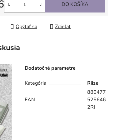
6
DO KOŠÍKA
tková cena:
Opýtať sa
Zdieľať
skusia
Dodatočné parametre
Kategória
Riize
880477
EAN
525646
2RI