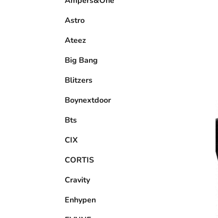
Ampers&One
l
Astro
Ateez
Big Bang
Blitzers
Boynextdoor
Bts
CIX
CORTIS
Cravity
Enhypen