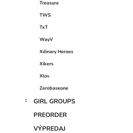
Treasure
TWS
TxT
WayV
Xdinary Heroes
Xikers
Xlov
Zerobaseone
GIRL GROUPS
PREORDER
VÝPREDAJ