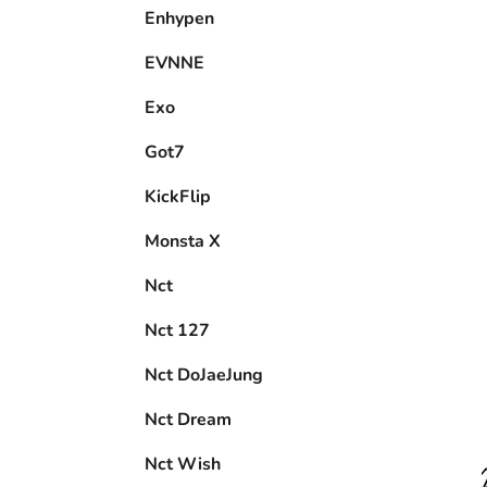
EVNNE
Exo
Got7
KickFlip
Monsta X
Nct
Nct 127
Nct DoJaeJung
Nct Dream
Nct Wish
Oneus