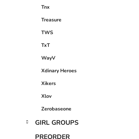
Treasure
TWS
TxT
WayV
Xdinary Heroes
Xikers
Xlov
Zerobaseone
GIRL GROUPS
PREORDER