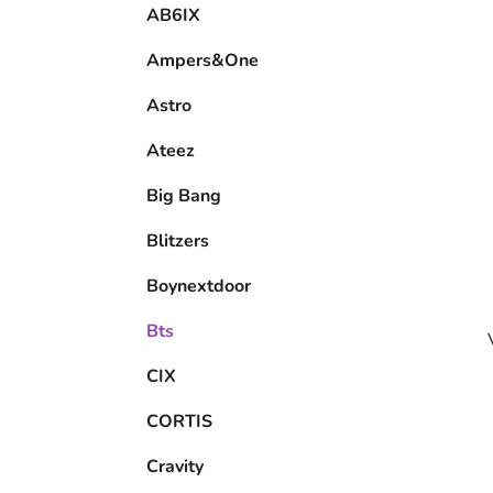
e
Ampers&One
l
Astro
Ateez
Big Bang
Blitzers
Boynextdoor
Bts
CIX
CORTIS
Cravity
Enhypen