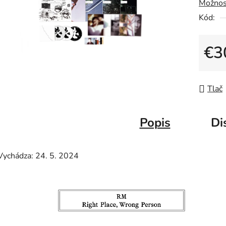
Kód:
€3
Jedno
Tlač
Popis
Di
Vychádza: 24. 5. 2024