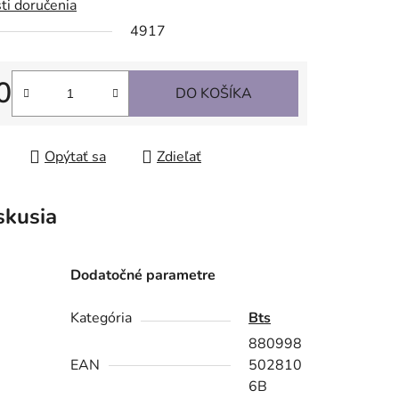
4917
0
DO KOŠÍKA
tková cena:
Opýtať sa
Zdieľať
skusia
Dodatočné parametre
Kategória
Bts
880998
EAN
502810
6B