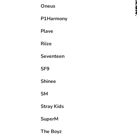
P1Harmony
Plave
Riize
Seventeen
SF9
Shinee
SM
Stray Kids
SuperM
The Boyz
Tnx