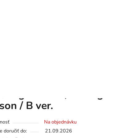
Prihlásenie
Registrácia
PRÁZDNY KOŠÍK
NÁKUPNÝ
KOŠÍK
 GROUPS
/
Bts
/
RM / Right Place, Wrong Person / B
/ Right Place, Wrong
son / B ver.
nosť
Na objednávku
 doručiť do:
21.09.2026
ti doručenia