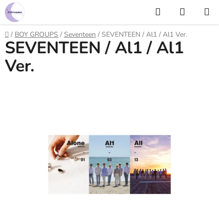
Prejsť
Hľadať
NÁKUP
na
KOŠÍK
obsah
Domov
/
BOY GROUPS
/
Seventeen
/
SEVENTEEN / Al1 / Al1 Ver.
SEVENTEEN / Al1 / Al1
Ver.