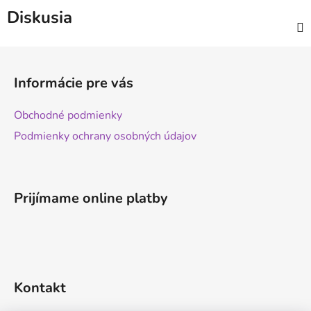
Diskusia
Z
á
Informácie pre vás
p
ä
Obchodné podmienky
t
Podmienky ochrany osobných údajov
i
e
Prijímame online platby
Kontakt