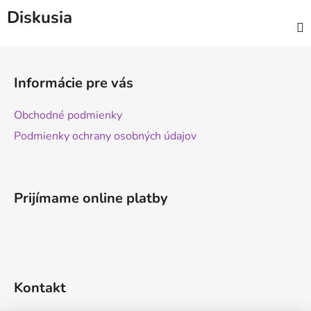
Diskusia
Z
á
Informácie pre vás
p
ä
Obchodné podmienky
t
Podmienky ochrany osobných údajov
i
e
Prijímame online platby
Kontakt