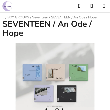
Prejsť
Hľadať
NÁKUP
na
KOŠÍK
obsah
Domov
/
BOY GROUPS
/
Seventeen
/
SEVENTEEN / An Ode / Hope
SEVENTEEN / An Ode /
Hope