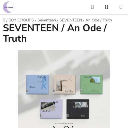
Prejsť
Hľadať
NÁKUP
na
KOŠÍK
obsah
Domov
/
BOY GROUPS
/
Seventeen
/
SEVENTEEN / An Ode / Truth
SEVENTEEN / An Ode /
Truth