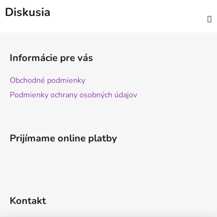
Diskusia
Z
á
Informácie pre vás
p
ä
Obchodné podmienky
t
Podmienky ochrany osobných údajov
i
e
Prijímame online platby
Kontakt