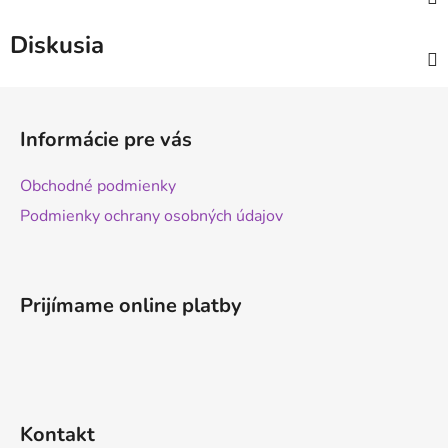
Diskusia
Z
á
Informácie pre vás
p
ä
Obchodné podmienky
t
Podmienky ochrany osobných údajov
i
e
Prijímame online platby
Kontakt