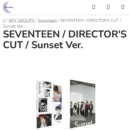
Prejsť
Hľadať
NÁKUP
na
KOŠÍK
obsah
Domov
/
BOY GROUPS
/
Seventeen
/
SEVENTEEN / DIRECTOR'S CUT /
Sunset Ver.
SEVENTEEN / DIRECTOR'S
CUT / Sunset Ver.