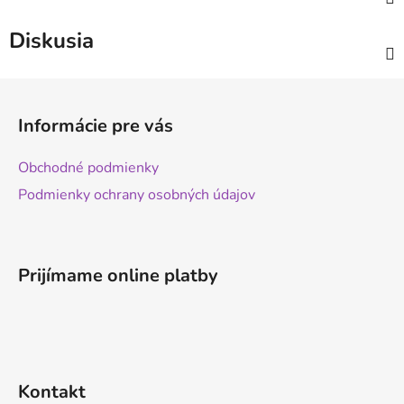
Diskusia
Z
á
Informácie pre vás
p
ä
Obchodné podmienky
t
Podmienky ochrany osobných údajov
i
e
Prijímame online platby
Kontakt