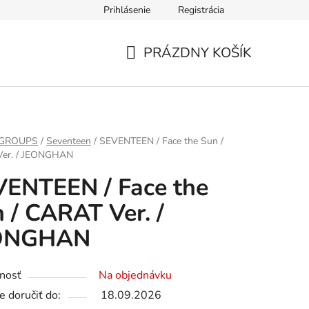
Prihlásenie
Registrácia
PRÁZDNY KOŠÍK
NÁKUPNÝ
KOŠÍK
 GROUPS
/
Seventeen
/
SEVENTEEN / Face the Sun /
er. / JEONGHAN
ENTEEN / Face the
 / CARAT Ver. /
ONGHAN
nosť
Na objednávku
 doručiť do:
18.09.2026