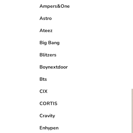
e
Ampers&One
l
Astro
Ateez
Big Bang
Blitzers
Boynextdoor
Bts
CIX
CORTIS
Cravity
Enhypen