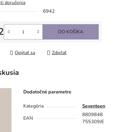
ti doručenia
6942
2
DO KOŠÍKA
tková cena:
Opýtať sa
Zdieľať
skusia
Dodatočné parametre
Kategória
Seventeen
8809848
EAN
755309JE