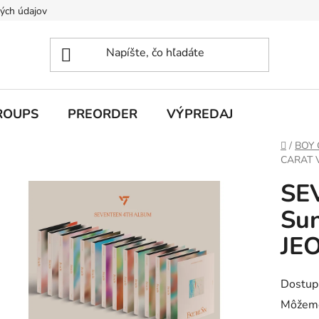
ých údajov
ROUPS
PREORDER
VÝPREDAJ
Domov
/
BOY
CARAT V
SEV
Sun
JE
Dostup
Môžeme