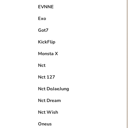
EVNNE
Exo
Got7
KickFlip
Monsta X
Nct
Nct 127
Nct DoJaeJung
Nct Dream
Nct Wish
Oneus