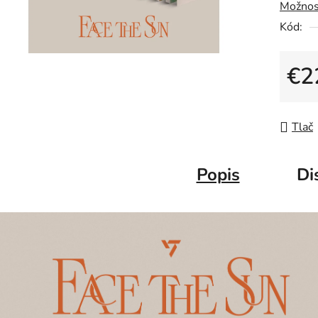
Možnos
Kód:
€2
Jedno
Tlač
Popis
Di