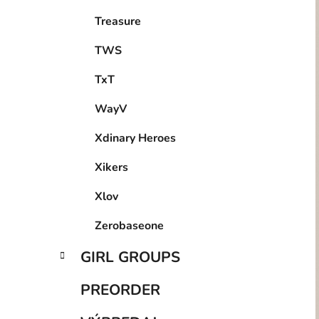
Treasure
TWS
TxT
WayV
Xdinary Heroes
Xikers
Xlov
Zerobaseone
GIRL GROUPS
PREORDER