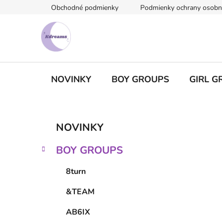
Prejsť
Obchodné podmienky
Podmienky ochrany osobn
na
obsah
NOVINKY
BOY GROUPS
GIRL G
B
K
Preskočiť
NOVINKY
a
kategórie
o
t
č
BOY GROUPS
e
n
g
ý
8turn
ó
p
r
&TEAM
i
a
e
n
AB6IX