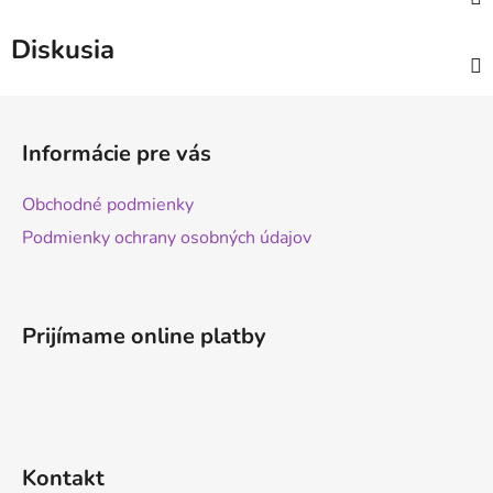
Diskusia
Z
á
Informácie pre vás
p
ä
Obchodné podmienky
t
Podmienky ochrany osobných údajov
i
e
Prijímame online platby
Kontakt