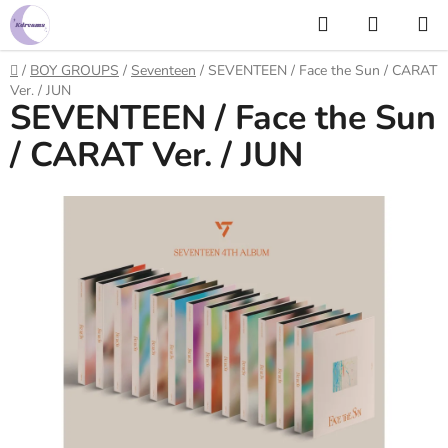
Prejsť
Hľadať
NÁKUP
na
KOŠÍK
obsah
Domov
/
BOY GROUPS
/
Seventeen
/
SEVENTEEN / Face the Sun / CARAT
Ver. / JUN
SEVENTEEN / Face the Sun
/ CARAT Ver. / JUN