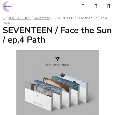
Prejsť
Hľadať
NÁKUP
na
KOŠÍK
obsah
Domov
/
BOY GROUPS
/
Seventeen
/
SEVENTEEN / Face the Sun / ep.4
Path
SEVENTEEN / Face the Sun
/ ep.4 Path