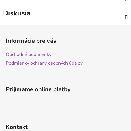
Diskusia
Z
á
Informácie pre vás
p
ä
Obchodné podmienky
t
Podmienky ochrany osobných údajov
i
e
Prijímame online platby
Kontakt