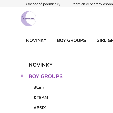
Prejsť
Obchodné podmienky
Podmienky ochrany osobn
na
obsah
NOVINKY
BOY GROUPS
GIRL G
B
K
Preskočiť
NOVINKY
a
kategórie
o
t
č
BOY GROUPS
e
n
g
ý
8turn
ó
p
r
&TEAM
i
a
e
n
AB6IX