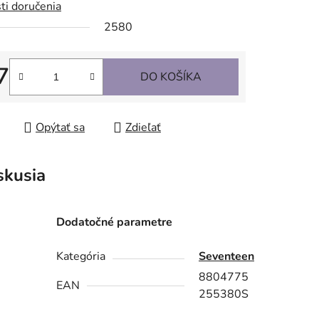
ti doručenia
2580
7
DO KOŠÍKA
tková cena:
Opýtať sa
Zdieľať
skusia
Dodatočné parametre
Kategória
Seventeen
8804775
EAN
255380S