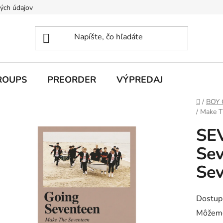
ých údajov
ROUPS
PREORDER
VÝPREDAJ
Domov
/
BOY
/ Make T
SE
Sev
Sev
Dostup
Môžeme