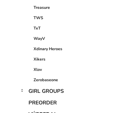
Treasure
TWS
TxT
WayV
Xdinary Heroes
Xikers
Xlov
Zerobaseone
GIRL GROUPS
PREORDER