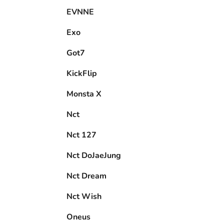
EVNNE
Exo
Got7
KickFlip
Monsta X
Nct
Nct 127
Nct DoJaeJung
Nct Dream
Nct Wish
Oneus