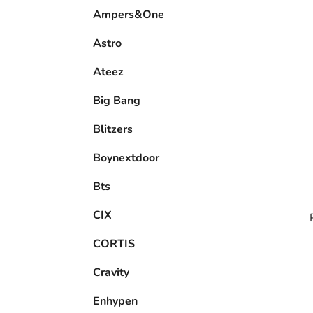
e
Ampers&One
l
Astro
Ateez
Big Bang
Blitzers
Boynextdoor
Bts
CIX
CORTIS
Cravity
Enhypen