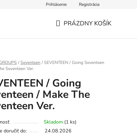
Prihlásenie
Registrácia
PRÁZDNY KOŠÍK
NÁKUPNÝ
KOŠÍK
 GROUPS
/
Seventeen
/
SEVENTEEN / Going Seventeen
he Seventeen Ver.
VENTEEN / Going
enteen / Make The
enteen Ver.
nosť
Skladom
(1 ks)
 doručiť do:
24.08.2026