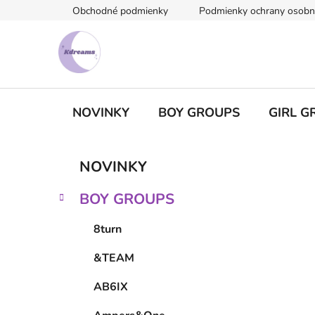
Prejsť
Obchodné podmienky
Podmienky ochrany osobn
na
obsah
NOVINKY
BOY GROUPS
GIRL G
B
K
Preskočiť
NOVINKY
a
kategórie
o
t
č
BOY GROUPS
e
n
g
ý
8turn
ó
p
r
&TEAM
i
a
e
n
AB6IX
e