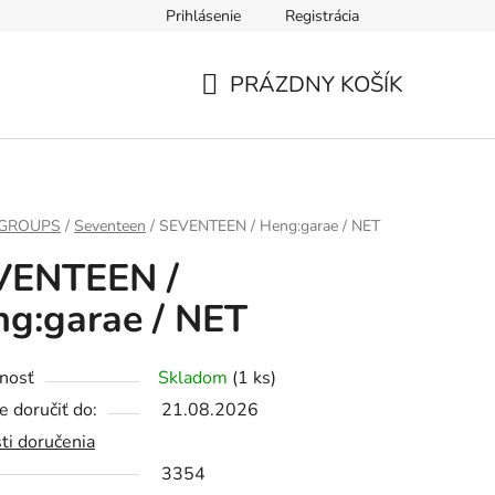
Prihlásenie
Registrácia
PRÁZDNY KOŠÍK
NÁKUPNÝ
KOŠÍK
 GROUPS
/
Seventeen
/
SEVENTEEN / Heng:garae / NET
VENTEEN /
g:garae / NET
nosť
Skladom
(1 ks)
 doručiť do:
21.08.2026
ti doručenia
3354