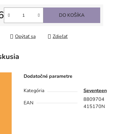
6
DO KOŠÍKA
tková cena:
Opýtať sa
Zdieľať
skusia
Dodatočné parametre
Kategória
Seventeen
8809704
EAN
415170N