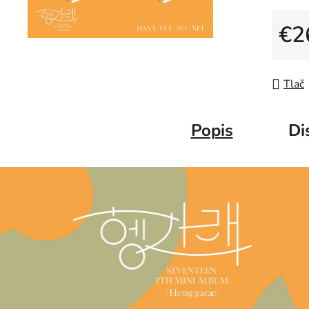
€2
Jedno
Tlač
Popis
Di