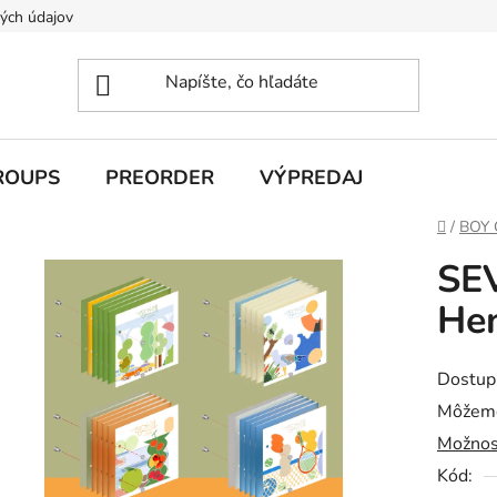
ých údajov
ROUPS
PREORDER
VÝPREDAJ
Domov
/
BOY
SE
Hen
Dostup
Môžeme
Možnos
Kód: