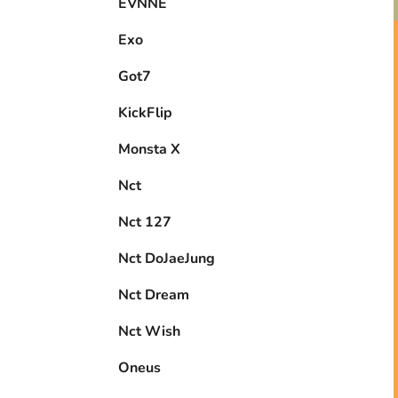
EVNNE
Exo
Got7
KickFlip
Monsta X
Nct
Nct 127
Nct DoJaeJung
Nct Dream
Nct Wish
Oneus