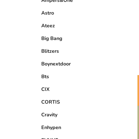
Ampers&One
l
Astro
Ateez
Big Bang
Blitzers
Boynextdoor
Bts
CIX
CORTIS
Cravity
Enhypen