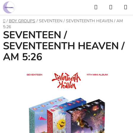
Prejsť
Hľadať
NÁKUP
na
KOŠÍK
obsah
Domov
/
BOY GROUPS
/
SEVENTEEN / SEVENTEENTH HEAVEN / AM
5:26
SEVENTEEN /
SEVENTEENTH HEAVEN /
AM 5:26