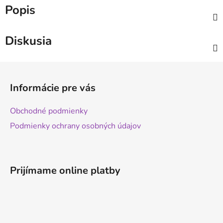
Popis
Diskusia
Z
á
Informácie pre vás
p
ä
Obchodné podmienky
t
Podmienky ochrany osobných údajov
i
e
Prijímame online platby